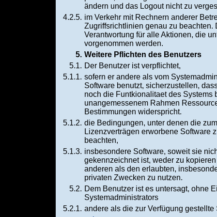
ändern und das Logout nicht zu verge
4.2.5.
im Verkehr mit Rechnern anderer Betr
Zugriffsrichtlinien genau zu beachten. 
Verantwortung für alle Aktionen, die 
vorgenommen werden.
5.
Weitere Pflichten des Benutzers
5.1.
Der Benutzer ist verpflichtet,
5.1.1.
sofern er andere als vom Systemadmini
Software benutzt, sicherzustellen, das
noch die Funtkionalitaet des Systems b
unangemessenem Rahmen Ressourcen 
Bestimmungen widerspricht.
5.1.2.
die Bedingungen, unter denen die zu
Lizenzverträgen erworbene Software zu
beachten,
5.1.3.
insbesondere Software, soweit sie nich
gekennzeichnet ist, weder zu kopiere
anderen als den erlaubten, insbesonde
privaten Zwecken zu nutzen.
5.2.
Dem Benutzer ist es untersagt, ohne E
Systemadministrators
5.2.1.
andere als die zur Verfügung gestellte 